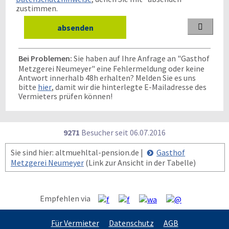
zustimmen.

Bei Problemen:
Sie haben auf Ihre Anfrage an "Gasthof
Metzgerei Neumeyer" eine Fehlermeldung oder keine
Antwort innerhalb 48h erhalten? Melden Sie es uns
bitte
hier
, damit wir die hinterlegte E-Mailadresse des
Vermieters prüfen können!
9271
Besucher seit
0
6.0
7.2
0
1
6
Sie sind hier: altmuehltal-pension.de |
Gasthof
Metzgerei Neumeyer
(Link zur Ansicht in der Tabelle)
Empfehlen via
Für Vermieter
Datenschutz
AGB